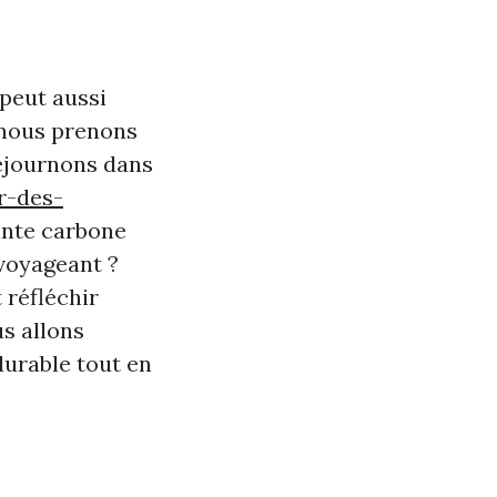
 peut aussi
 nous prenons
éjournons dans
r-des-
inte carbone
voyageant ?
 réfléchir
us allons
durable tout en