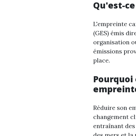
Qu'est-ce
L'empreinte car
(GES) émis dir
organisation ou
émissions prov
place.
Pourquoi 
empreint
Réduire son em
changement cli
entraînant de
des mers et la