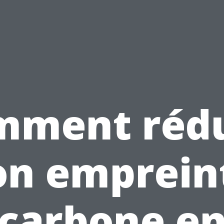
mment rédu
on emprein
carbone e