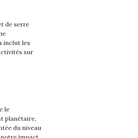
et de serre
ne
 inclut les
ctivités sur
e le
 planétaire,
ntée du niveau
e notre impact