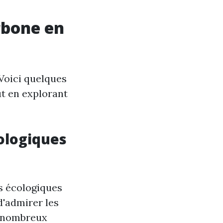
rbone en
 Voici quelques
t en explorant
cologiques
s écologiques
d'admirer les
e nombreux