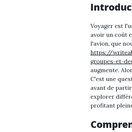
Introduc
Voyager est l'u
avoir un coût 
l'avion, que n
https://writea
groupes-et-de
augmente. Alo
C'est une ques
avant de partir
explorer diffé
profitant plei
Compren