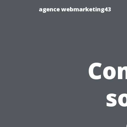
agence webmarketing43
Co
s