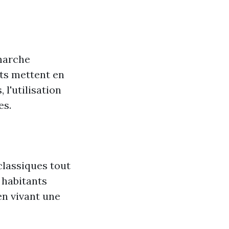
marche
nts mettent en
 l'utilisation
es.
classiques tout
 habitants
en vivant une