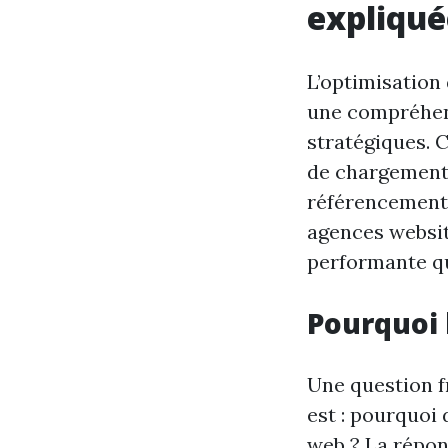
expliqué
L’optimisation
une compréhen
stratégiques. 
de chargement d
référencement n
agences websit
performante qui
Pourquoi l
Une question f
est : pourquoi
web ? La répons