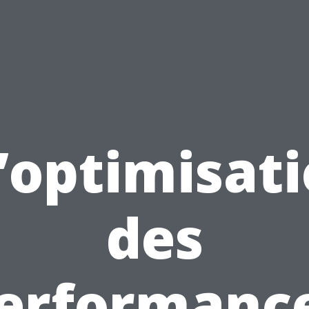
’optimisat
des
erformanc