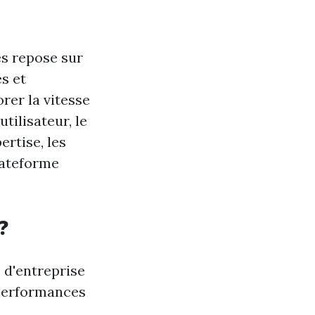
es repose sur
s et
rer la vitesse
tilisateur, le
ertise, les
lateforme
?
 d'entreprise
 performances