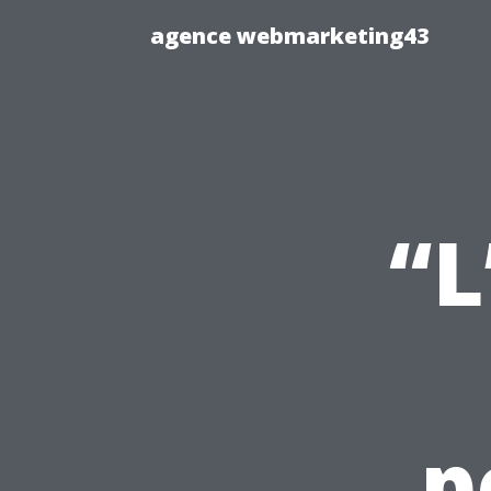
agence webmarketing43
“L
p