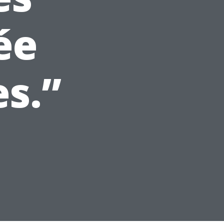
ée
es.”