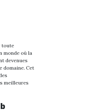
 toute
un monde où la
ont devenues
ce domaine. Cet
des
s meilleures
eb