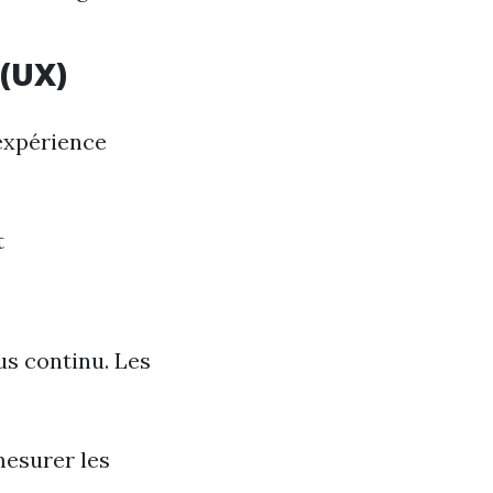
 (UX)
expérience
t
us continu. Les
mesurer les