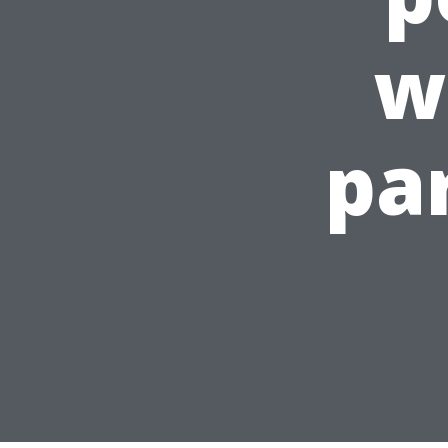
w
par