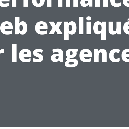
eb expliqu
 les agenc