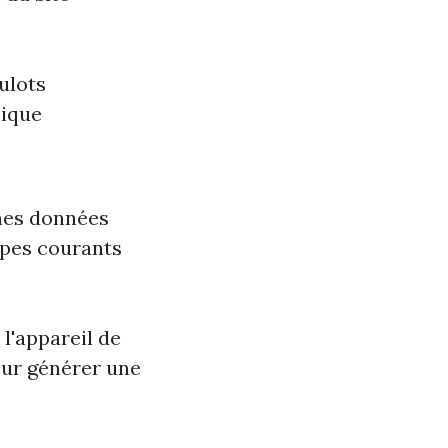
ulots
mique
ines données
types courants
l'appareil de
pour générer une