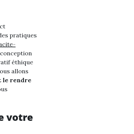
ct
des pratiques
acite-
-conception
atif éthique
nous allons
t le rendre
ous
e votre