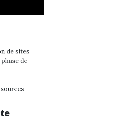
n de sites
 phase de
essources
ite