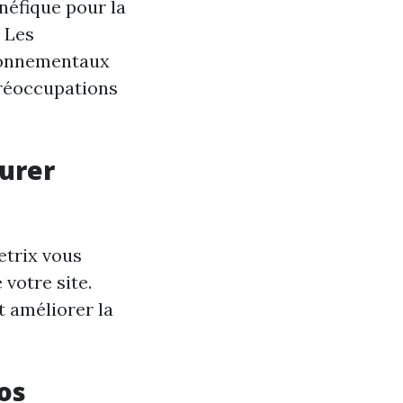
néfique pour la
 Les
ironnementaux
préoccupations
surer
etrix vous
votre site.
 améliorer la
os