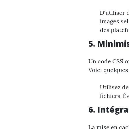
D'utilise
images sel
des platef
5. Minimis
Un code CSS ou
Voici quelques 
Utilisez d
fichiers. É
6. Intégr
La mise en cac