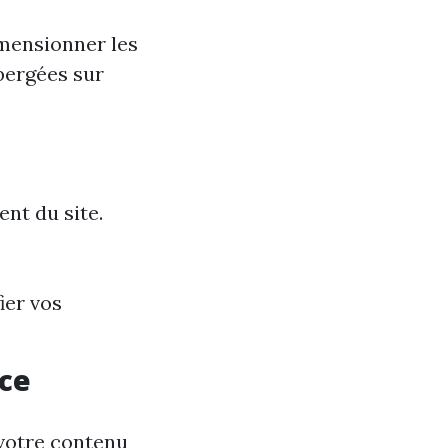
mensionner les
ébergées sur
nt du site.
ier vos
ace
 votre contenu