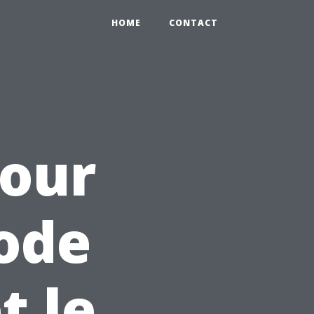
HOME
CONTACT
pour
code
t le