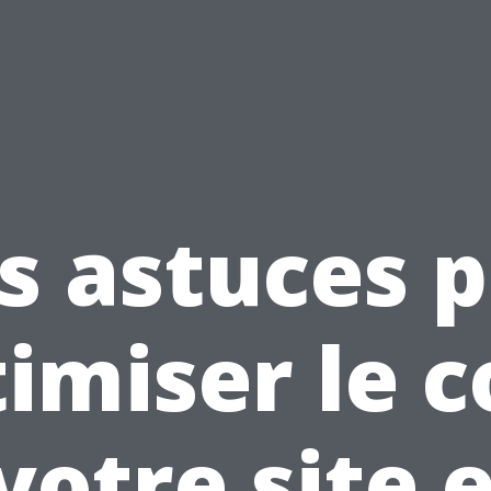
s astuces 
imiser le 
votre site e