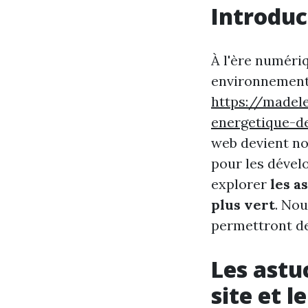
Introduc
À l'ère numériq
environnementa
https://madel
energetique-d
web devient no
pour les dévelo
explorer
les a
plus vert
. No
permettront de
Les astu
site et l